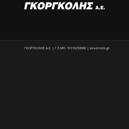
ΓΚΟΡΓΚΟΛΗΣ Α.Ε. | Γ.Ε.ΜΗ. 10110253000 | kovemoto.gr