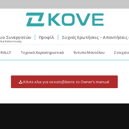
υο Συνεργατών
Προφίλ
Συχνές Ερωτήσεις – Απαντήσεις 
Test Rides Αττικής
 RALLY
Τεχνικά Xαρακτηριστικά
Έντυπο Μοντέλου
Στοιχεί
Κάντε κλικ για να κατεβάσετε το Owner’s manual