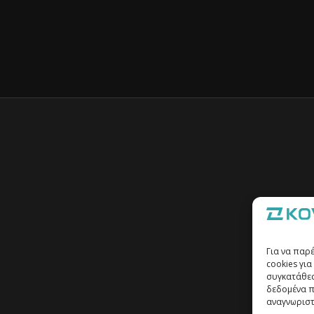
Για να παρ
cookies γι
συγκατάθεσ
δεδομένα π
αναγνωριστ