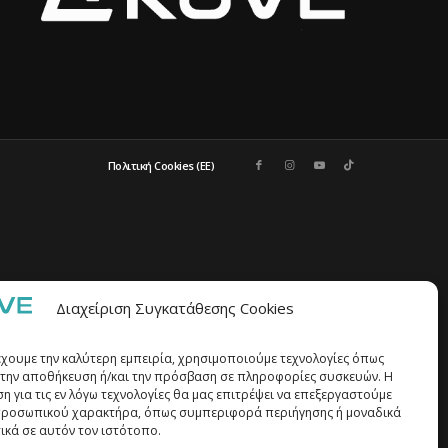
Πολιτική Cookies (ΕΕ)
Διαχείριση Συγκατάθεσης Cookies
έχουμε την καλύτερη εμπειρία, χρησιμοποιούμε τεχνολογίες όπως
α την αποθήκευση ή/και την πρόσβαση σε πληροφορίες συσκευών. Η
η για τις εν λόγω τεχνολογίες θα μας επιτρέψει να επεξεργαστούμε
ροσωπικού χαρακτήρα, όπως συμπεριφορά περιήγησης ή μοναδικά
ικά σε αυτόν τον ιστότοπο.