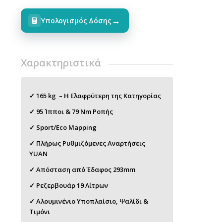
→
Υπολογισμός Δόσης
Χαρακτηριστικά
✓ 165 kg – Η Ελαφρύτερη της Κατηγορίας
✓ 95 Ίπποι & 79 Nm Ροπής
✓ Sport/Eco Mapping
✓ Πλήρως Ρυθμιζόμενες Αναρτήσεις
YUAN
✓ Απόσταση από Έδαφος 293mm
✓ Ρεζερβουάρ 19 Λίτρων
✓ Αλουμινένιο Υποπλαίσιο, Ψαλίδι &
Τιμόνι