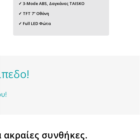
✓ 3-Mode ABS, Δαγκάνες TAISKO
✓ TFT 7” Οθόνη
✓ Full LED Φώτα
ίπεδο!
ου!
α ακραίες συνθήκες.