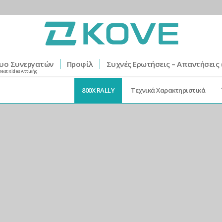
υο Συνεργατών
Προφίλ
Συχνές Ερωτήσεις – Απαντήσεις 
Test Rides Αττικής
800X RALLY
Τεχνικά Χαρακτηριστικά