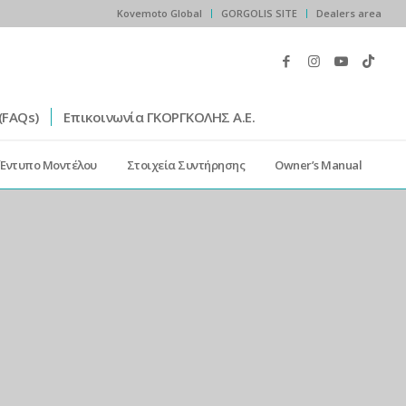
Kovemoto Global
GORGOLIS SITE
Dealers area
(FAQs)
Επικοινωνία ΓΚΟΡΓΚΟΛΗΣ Α.Ε.
Έντυπο Μοντέλου
Στοιχεία Συντήρησης
Owner’s Manual