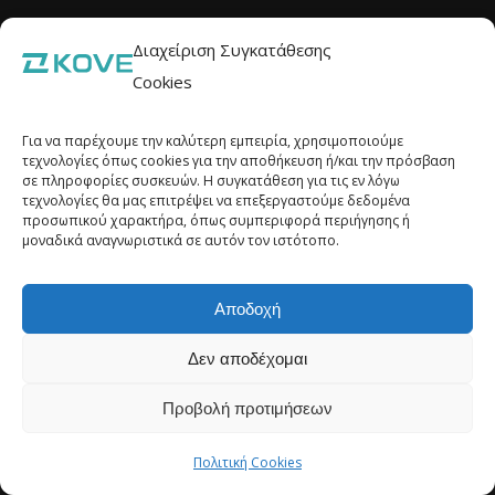
Διαχείριση Συγκατάθεσης
Cookies
ΓΚΟΡΓΚΟΛΗΣ Α.Ε. | Γ.Ε.ΜΗ. 10110253000 | kovemoto.gr
Για να παρέχουμε την καλύτερη εμπειρία, χρησιμοποιούμε
τεχνολογίες όπως cookies για την αποθήκευση ή/και την πρόσβαση
σε πληροφορίες συσκευών. Η συγκατάθεση για τις εν λόγω
Πολιτική Cookies (ΕΕ)
τεχνολογίες θα μας επιτρέψει να επεξεργαστούμε δεδομένα
προσωπικού χαρακτήρα, όπως συμπεριφορά περιήγησης ή
μοναδικά αναγνωριστικά σε αυτόν τον ιστότοπο.
Αποδοχή
Δεν αποδέχομαι
Προβολή προτιμήσεων
Πολιτική Cookies